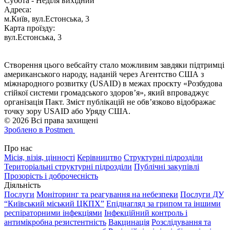
Субота - Неділя вихідний
Адреса:
м.Київ, вул.Естонська, 3
Карта проїзду:
вул.Естонська, 3
Створення цього вебсайту стало можливим завдяки підтримці
американського народу, наданій через Агентство США з
міжнародного розвитку (USAID) в межах проєкту «Розбудова
стійкої системи громадського здоров’я», який впроваджує
організація Пакт. Зміст публікацій не обв’язково відображає
точку зору USAID або Уряду США.
© 2026 Всі права захищені
Зроблено в Postmen
Про нас
Місія, візія, цінності
Керівництво
Структурні підрозділи
Територіальні структурні підрозділи
Публічні закупівлі
Прозорість і доброчесність
Діяльність
Послуги
Моніторинг та реагування на небезпеки
Послуги ДУ
“Київський міський ЦКПХ”
Епіднагляд за грипом та іншими
респіраторними інфекціями
Інфекційний контроль і
антимікробна резистентність
Вакцинація
Розслідування та