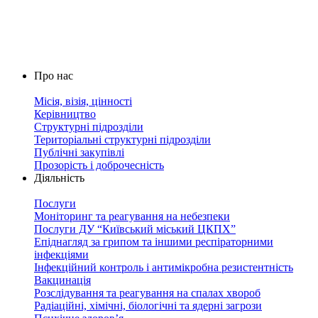
Про нас
Місія, візія, цінності
Керівництво
Структурні підрозділи
Територіальні структурні підрозділи
Публічні закупівлі
Прозорість і доброчесність
Діяльність
Послуги
Моніторинг та реагування на небезпеки
Послуги ДУ “Київський міський ЦКПХ”
Епіднагляд за грипом та іншими респіраторними
інфекціями
Інфекційний контроль і антимікробна резистентність
Вакцинація
Розслідування та реагування на спалах хвороб
Радіаційні, хімічні, біологічні та ядерні загрози