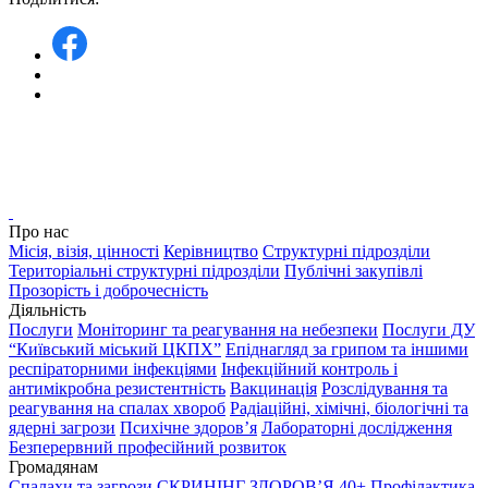
Про нас
Місія, візія, цінності
Керівництво
Структурні підрозділи
Територіальні структурні підрозділи
Публічні закупівлі
Прозорість і доброчесність
Діяльність
Послуги
Моніторинг та реагування на небезпеки
Послуги ДУ
“Київський міський ЦКПХ”
Епіднагляд за грипом та іншими
респіраторними інфекціями
Інфекційний контроль і
антимікробна резистентність
Вакцинація
Розслідування та
реагування на спалах хвороб
Радіаційні, хімічні, біологічні та
ядерні загрози
Психічне здоров’я
Лабораторні дослідження
Безперервний професійний розвиток
Громадянам
Спалахи та загрози
СКРИНІНГ ЗДОРОВʼЯ 40+
Профілактика