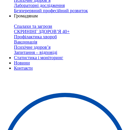
Психічне здоров’я
Лабораторні дослідження
Безперервний професійний розвиток
Громадянам
Спалахи та загрози
СКРИНІНГ ЗДОРОВʼЯ 40+
Профілактика хвороб
Вакцинація
Психічне здоров’я
Запитання – відповіді
Статистика і моніторинг
Новини
Контакти