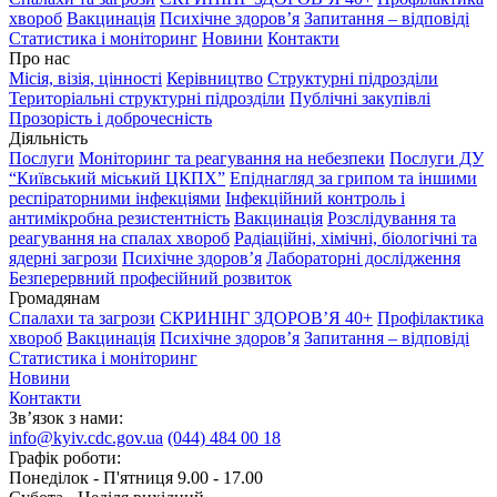
хвороб
Вакцинація
Психічне здоров’я
Запитання – відповіді
Статистика і моніторинг
Новини
Контакти
Про нас
Місія, візія, цінності
Керівництво
Структурні підрозділи
Територіальні структурні підрозділи
Публічні закупівлі
Прозорість і доброчесність
Діяльність
Послуги
Моніторинг та реагування на небезпеки
Послуги ДУ
“Київський міський ЦКПХ”
Епіднагляд за грипом та іншими
респіраторними інфекціями
Інфекційний контроль і
антимікробна резистентність
Вакцинація
Розслідування та
реагування на спалах хвороб
Радіаційні, хімічні, біологічні та
ядерні загрози
Психічне здоров’я
Лабораторні дослідження
Безперервний професійний розвиток
Громадянам
Спалахи та загрози
СКРИНІНГ ЗДОРОВʼЯ 40+
Профілактика
хвороб
Вакцинація
Психічне здоров’я
Запитання – відповіді
Статистика і моніторинг
Новини
Контакти
Зв’язок з нами:
info@kyiv.cdc.gov.ua
(044) 484 00 18
Графік роботи:
Понеділок - П'ятниця 9.00 - 17.00