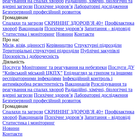
реагування на спалах хвороб
Радіаційні, хімічні, біологічні та
ядерні загрози
Психічне здоров’я
Лабораторні дослідження
Безперервний професійний розвиток
Громадянам
Спалахи та загрози
СКРИНІНГ ЗДОРОВʼЯ 40+
Профілактика
хвороб
Вакцинація
Психічне здоров’я
Запитання – відповіді
Статистика і моніторинг
Новини
Контакти
Про нас
Місія, візія, цінності
Керівництво
Структурні підрозділи
Територіальні структурні підрозділи
Публічні закупівлі
Прозорість і доброчесність
Діяльність
Послуги
Моніторинг та реагування на небезпеки
Послуги ДУ
“Київський міський ЦКПХ”
Епіднагляд за грипом та іншими
респіраторними інфекціями
Інфекційний контроль і
антимікробна резистентність
Вакцинація
Розслідування та
реагування на спалах хвороб
Радіаційні, хімічні, біологічні та
ядерні загрози
Психічне здоров’я
Лабораторні дослідження
Безперервний професійний розвиток
Громадянам
Спалахи та загрози
СКРИНІНГ ЗДОРОВʼЯ 40+
Профілактика
хвороб
Вакцинація
Психічне здоров’я
Запитання – відповіді
Статистика і моніторинг
Новини
Контакти