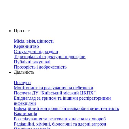
Про нас
Місія, візія, цінності
Керівництво
Структурні підрозділи
Територіальні структурні підрозділи
Публічні закупівлі
Прозорість і доброчесність
Діяльність
Послуги
Моніторинг та реагування на небезпеки
Послуги ДУ “Київський міський ЦКПХ”
Епіднагляд за грипом та іншими респіраторними
інфекціями
Інфекційний контроль і антимікробна резистентність
Вакцинація
Розслідування та реагування на спалах хвороб
Радіаційні, хімічні, біологічні та ядерні загрози