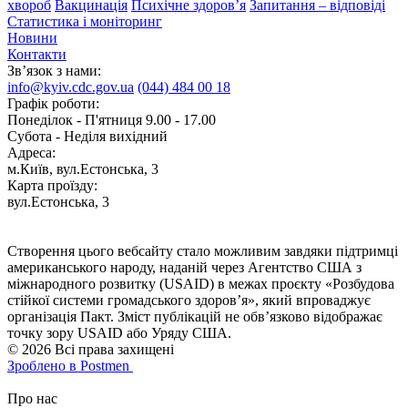
хвороб
Вакцинація
Психічне здоров’я
Запитання – відповіді
Статистика і моніторинг
Новини
Контакти
Зв’язок з нами:
info@kyiv.cdc.gov.ua
(044) 484 00 18
Графік роботи:
Понеділок - П'ятниця 9.00 - 17.00
Субота - Неділя вихідний
Адреса:
м.Київ, вул.Естонська, 3
Карта проїзду:
вул.Естонська, 3
Створення цього вебсайту стало можливим завдяки підтримці
американського народу, наданій через Агентство США з
міжнародного розвитку (USAID) в межах проєкту «Розбудова
стійкої системи громадського здоров’я», який впроваджує
організація Пакт. Зміст публікацій не обв’язково відображає
точку зору USAID або Уряду США.
© 2026 Всі права захищені
Зроблено в Postmen
Про нас