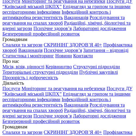
Послуги
Моніторинг та реагування на небезпеки
Послуги ДУ
“Київський міський ЦКПХ”
Епіднагляд за грипом та іншими
респіраторними інфекціями
Інфекційний контроль і
антимікробна резистентність
Вакцинація
Розслідування та
реагування на спалах хвороб
Радіаційні, хімічні, біологічні та
ядерні загрози
Психічне здоров’я
Лабораторні дослідження
Безперервний професійний розвиток
Громадянам
Спалахи та загрози
СКРИНІНГ ЗДОРОВʼЯ 40+
Профілактика
хвороб
Вакцинація
Психічне здоров’я
Запитання – відповіді
Статистика і моніторинг
Новини
Контакти
Про нас
Місія, візія, цінності
Керівництво
Структурні підрозділи
Територіальні структурні підрозділи
Публічні закупівлі
Прозорість і доброчесність
Діяльність
Послуги
Моніторинг та реагування на небезпеки
Послуги ДУ
“Київський міський ЦКПХ”
Епіднагляд за грипом та іншими
респіраторними інфекціями
Інфекційний контроль і
антимікробна резистентність
Вакцинація
Розслідування та
реагування на спалах хвороб
Радіаційні, хімічні, біологічні та
ядерні загрози
Психічне здоров’я
Лабораторні дослідження
Безперервний професійний розвиток
Громадянам
Спалахи та загрози
СКРИНІНГ ЗДОРОВʼЯ 40+
Профілактика