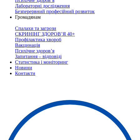
Психічне здоров’я
Лабораторні дослідження
Безперервний професійний розвиток
Громадянам
Спалахи та загрози
СКРИНІНГ ЗДОРОВʼЯ 40+
Профілактика хвороб
Вакцинація
Психічне здоров’я
Запитання – відповіді
Статистика і моніторинг
Новини
Контакти