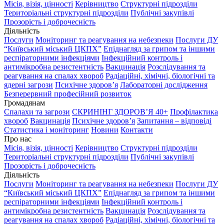
Місія, візія, цінності
Керівництво
Структурні підрозділи
Територіальні структурні підрозділи
Публічні закупівлі
Прозорість і доброчесність
Діяльність
Послуги
Моніторинг та реагування на небезпеки
Послуги ДУ
“Київський міський ЦКПХ”
Епіднагляд за грипом та іншими
респіраторними інфекціями
Інфекційний контроль і
антимікробна резистентність
Вакцинація
Розслідування та
реагування на спалах хвороб
Радіаційні, хімічні, біологічні та
ядерні загрози
Психічне здоров’я
Лабораторні дослідження
Безперервний професійний розвиток
Громадянам
Спалахи та загрози
СКРИНІНГ ЗДОРОВʼЯ 40+
Профілактика
хвороб
Вакцинація
Психічне здоров’я
Запитання – відповіді
Статистика і моніторинг
Новини
Контакти
Про нас
Місія, візія, цінності
Керівництво
Структурні підрозділи
Територіальні структурні підрозділи
Публічні закупівлі
Прозорість і доброчесність
Діяльність
Послуги
Моніторинг та реагування на небезпеки
Послуги ДУ
“Київський міський ЦКПХ”
Епіднагляд за грипом та іншими
респіраторними інфекціями
Інфекційний контроль і
антимікробна резистентність
Вакцинація
Розслідування та
реагування на спалах хвороб
Радіаційні, хімічні, біологічні та