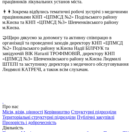
працівників лікувальних установ міста.
👨‍👩‍Зокрема відбулись тематичні робочі зустрічі з медичними
працівниками КНП «ЦПМСД №2» Подільського району
м.Києва та КНП «ЦПМСД №3» Шевченківського району
м.Києва.
🤝Щиро дякуємо за допомогу та активну співпрацю в
організації та проведенні заходів директору КНП «ЦПМСД
№2» Подільського району м.Києва Надії БІЛІЧУК та
завідуючій ВІК Наталії ТРОФІМОВІЙ, директору КНП
«ЦПМСД №3» Шевченківського району м.Києва Людмилі
ШТЕПІ та заступнику директора з медичного обслуговування
Людмилі КАТРЕЧІ, а також всім слухачам.
Про нас
Місія, візія, цінності
Керівництво
Структурні підрозділи
Територіальні структурні підрозділи
Публічні закупівлі
Прозорість і доброчесність
Діяльність