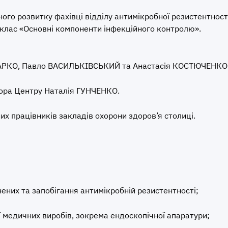
го розвитку фахівці відділу антимікробної резистентност
лас «Основні компоненти інфекційного контролю».
МАРКО, Павло ВАСИЛЬКІВСЬКИЙ та Анастасія КОСТЮЧЕНКО
тора Центру Наталія ГУНЧЕНКО.
их працівників закладів охорони здоров’я столиці.
нених та запобігання антимікробній резистентності;
ії медичних виробів, зокрема ендоскопічної апаратури;