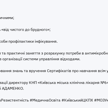
дичними;
«від чистого до брудного»;
соби профілактики інфікування.
 та практичні заняття з розрахунку потреби в антимікробн
з організації системи управління відходами.
ювання знань та вручення Сертифікатів про навчання всім 
ізації директору КНП «Київська міська клінічна лікарня №
ні АДАМЕНКО.
Резистентність #МедичнаОсвіта #КиївськийЦКПХ #МОЗУк