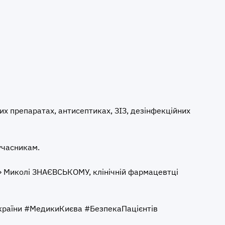
их препаратах, антисептиках, ЗІЗ, дезінфекційних
учасникам.
6» Миколі ЗНАЄВСЬКОМУ, клінічній фармацевтці
раїни #МедикиКиєва #БезпекаПацієнтів