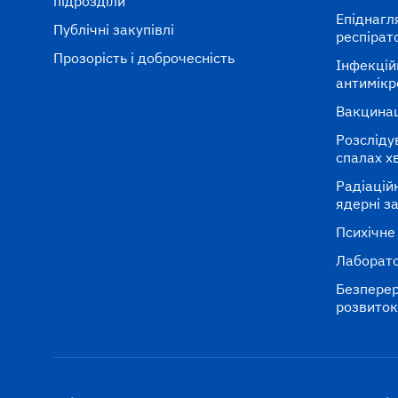
підрозділи
Епіднагл
Публічні закупівлі
респірат
Прозорість і доброчесність
Інфекцій
антимікр
Вакцина
Розсліду
спалах х
Радіаційні
ядерні з
Психічне
Лаборато
Безперер
розвито