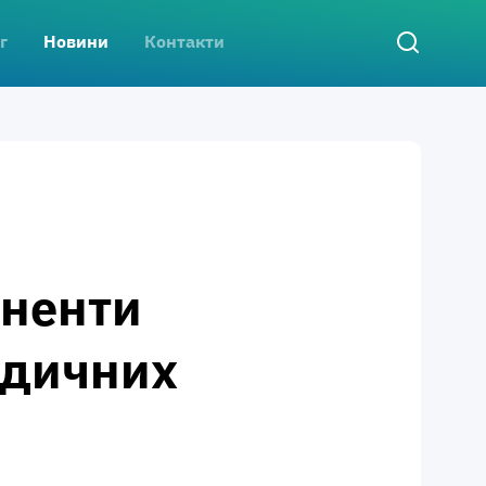
г
Новини
Контакти
оненти
едичних