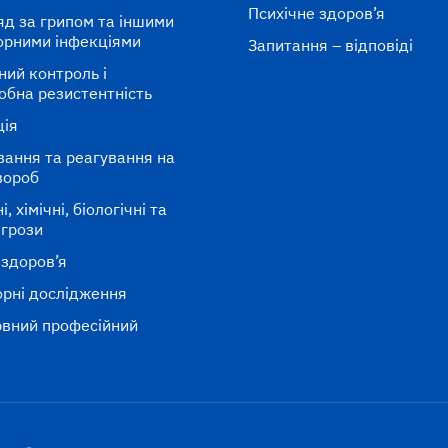
Психічне здоров’я
яд за грипом та іншими
орними інфекціями
Запитання – відповіді
ний контроль і
обна резистентність
ція
вання та реагування на
вороб
, хімічні, біологічні та
агрози
 здоров’я
рні дослідження
вний професійний
к