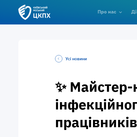
Про нас
Ді
Усі новини
✨ Майстер-
інфекційно
працівників