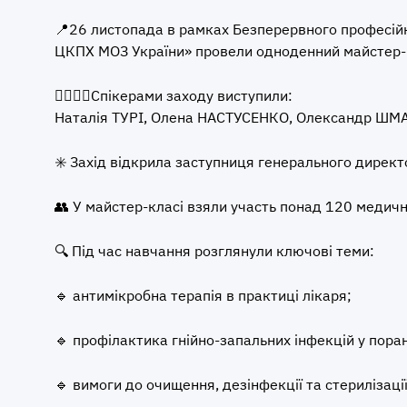
📍26 листопада в рамках Безперервного професійно
ЦКПХ МОЗ України» провели одноденний майстер-к
👩‍⚕👨‍⚕Спікерами заходу виступили:
Наталія ТУРІ, Олена НАСТУСЕНКО, Олександр Ш
✳️ Захід відкрила заступниця генерального дирек
👥 У майстер-класі взяли участь понад 120 медичн
🔍 Під час навчання розглянули ключові теми:
🔹 антимікробна терапія в практиці лікаря;
🔹 профілактика гнійно-запальних інфекцій у пора
🔹 вимоги до очищення, дезінфекції та стерилізац