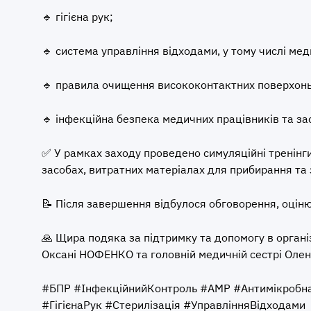
🔹 гігієна рук;
🔹 система управління відходами, у тому числі ме
🔹 правила очищення висококонтактних поверхонь 
🔹 інфекційна безпека медичних працівників та за
✅ У рамках заходу проведено симуляційні тренінги
засобах, витратних матеріалах для прибирання та 
📝 Після завершення відбулося обговорення, оцін
🙏 Щира подяка за підтримку та допомогу в орган
Оксані НОФЕНКО та головній медичній сестрі Оле
#БПР #ІнфекційнийКонтроль #АМР #Антимікробна
#ГігієнаРук #Стерилізація #УправлінняВідходами