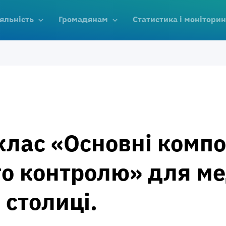
яльність
Громадянам
Статистика і моніторин
клас «Основні комп
го контролю» для м
 столиці.