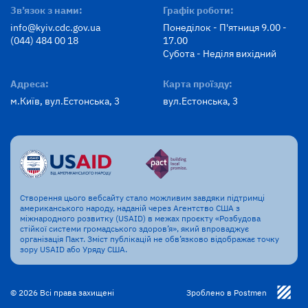
Зв’язок з нами:
Графік роботи:
info@kyiv.cdc.gov.ua
Понеділок - П'ятниця 9.00 -
(044) 484 00 18
17.00
Субота - Неділя вихідний
Адреса:
Карта проїзду:
м.Київ, вул.Естонська, 3
вул.Естонська, 3
Створення цього вебсайту стало можливим завдяки підтримці
американського народу, наданій через Агентство США з
міжнародного розвитку (USAID) в межах проєкту «Розбудова
стійкої системи громадського здоров’я», який впроваджує
організація Пакт. Зміст публікацій не обв’язково відображає точку
зору USAID або Уряду США.
© 2026 Всі права захищені
Зроблено в Postmen